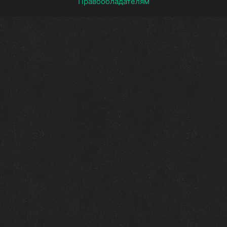
Правообладателям